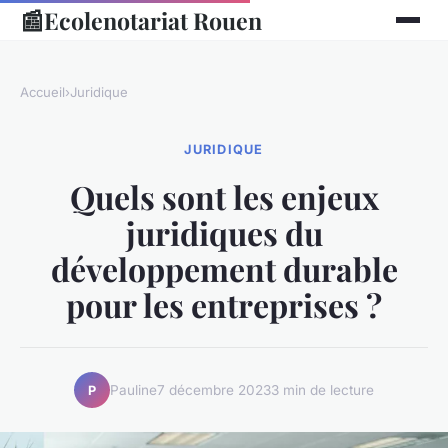
📰
Ecolenotariat Rouen
Accueil
›
Juridique
JURIDIQUE
Quels sont les enjeux
juridiques du
développement durable
pour les entreprises ?
Pauline
7 décembre 2023
3 min de lecture
P