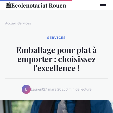
📰
Ecolenotariat Rouen
Accueil
›
Services
SERVICES
Emballage pour plat à
emporter : choisissez
l'excellence !
Laurent
27 mars 2025
6 min de lecture
L