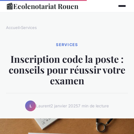
📰
Ecolenotariat Rouen
Accueil
›
Services
SERVICES
Inscription code la poste :
conseils pour réussir votre
examen
Laurent
2 janvier 2025
7 min de lecture
L