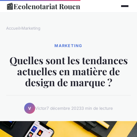
📰
Ecolenotariat Rouen
Accueil
›
Marketing
MARKETING
Quelles sont les tendances
actuelles en matière de
design de marque ?
Victor
7 décembre 2023
3 min de lecture
V