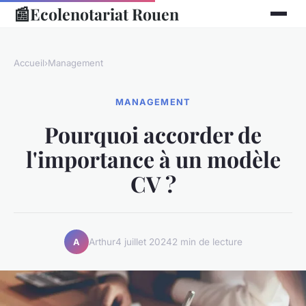
📰
Ecolenotariat Rouen
Accueil
›
Management
MANAGEMENT
Pourquoi accorder de
l'importance à un modèle
CV ?
Arthur
4 juillet 2024
2 min de lecture
A